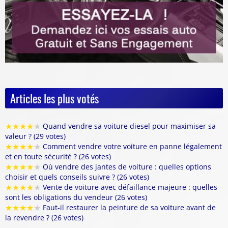
Articles les plus votés
★
★
★
★
★
Quand vendre sa voiture diesel pour maximiser sa
valeur ? (29 votes)
★
★
★
★
★
Comment vendre votre voiture en panne légalement
et en toute sécurité ? (26 votes)
★
★
★
★
★
Où vendre des jantes de voiture : quelles options
choisir et quels conseils suivre ? (26 votes)
★
★
★
★
★
Vente de voiture avec défaillance majeure : quelles
sont les obligations du vendeur (26 votes)
★
★
★
★
★
Faut-il restaurer la peinture de sa voiture avant de
la revendre ? (26 votes)