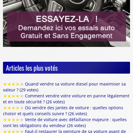
Articles les plus votés
★
★
★
★
★
Quand vendre sa voiture diesel pour maximiser sa
valeur ? (29 votes)
★
★
★
★
★
Comment vendre votre voiture en panne légalement
et en toute sécurité ? (26 votes)
★
★
★
★
★
Où vendre des jantes de voiture : quelles options
choisir et quels conseils suivre ? (26 votes)
★
★
★
★
★
Vente de voiture avec défaillance majeure : quelles
sont les obligations du vendeur (26 votes)
★
★
★
★
★
Faut-il restaurer la peinture de sa voiture avant de