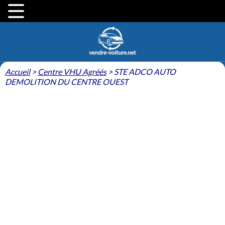
Accueil
>
Centre VHU Agréés
>
STE ADCO AUTO
DEMOLITION DU CENTRE OUEST