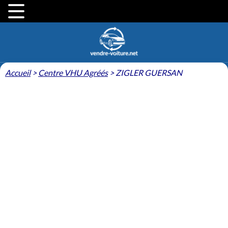
Accueil
>
Centre VHU Agréés
>
ZIGLER GUERSAN