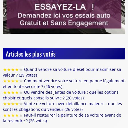
Articles les plus votés
★
★
★
★
★
Quand vendre sa voiture diesel pour maximiser sa
valeur ? (29 votes)
★
★
★
★
★
Comment vendre votre voiture en panne légalement
et en toute sécurité ? (26 votes)
★
★
★
★
★
Où vendre des jantes de voiture : quelles options
choisir et quels conseils suivre ? (26 votes)
★
★
★
★
★
Vente de voiture avec défaillance majeure : quelles
sont les obligations du vendeur (26 votes)
★
★
★
★
★
Faut-il restaurer la peinture de sa voiture avant de
la revendre ? (26 votes)