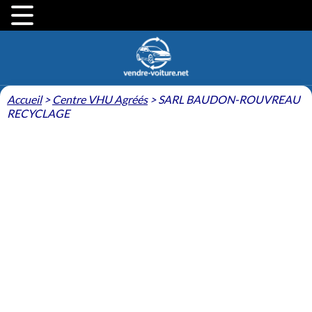
Accueil
>
Centre VHU Agréés
>
SARL BAUDON-ROUVREAU
RECYCLAGE