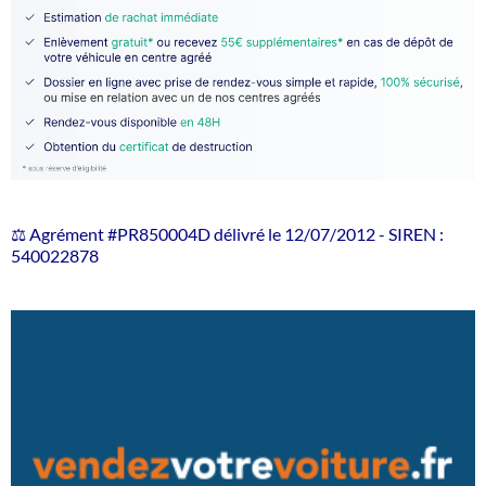
⚖️ Agrément #PR850004D délivré le 12/07/2012 - SIREN :
540022878