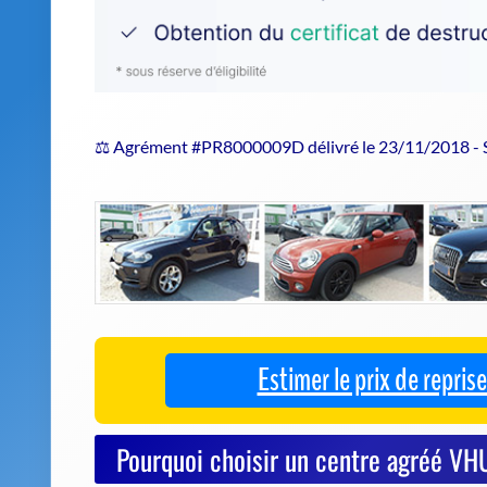
⚖️ Agrément #PR8000009D délivré le 23/11/2018 -
Estimer le prix de repri
Pourquoi choisir un centre agréé 