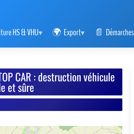
iture HS & VHU
Export
Démarches
OP CAR : destruction véhicule
e et sûre