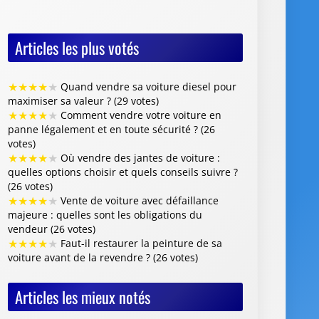
Articles les plus votés
★
★
★
★
★
Quand vendre sa voiture diesel pour
maximiser sa valeur ? (29 votes)
★
★
★
★
★
Comment vendre votre voiture en
panne légalement et en toute sécurité ? (26
votes)
★
★
★
★
★
Où vendre des jantes de voiture :
quelles options choisir et quels conseils suivre ?
(26 votes)
★
★
★
★
★
Vente de voiture avec défaillance
majeure : quelles sont les obligations du
vendeur (26 votes)
★
★
★
★
★
Faut-il restaurer la peinture de sa
voiture avant de la revendre ? (26 votes)
Articles les mieux notés