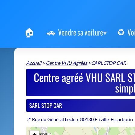
Vendre sa voiture
Vo
Accueil
>
Centre VHU Agréés
>
SARL STOP CAR
Centre agréé VHU SARL ST
simpl
SARL STOP CAR
📍 Rue du Général Leclerc 80130 Friville-Escarbotin
+