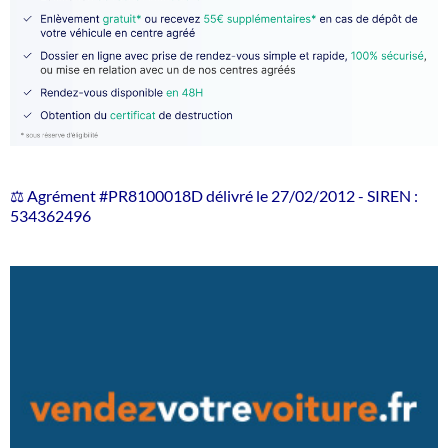
⚖️ Agrément #PR8100018D délivré le 27/02/2012 - SIREN :
534362496