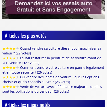
Articles les plus votés
★
★
★
★
★
Quand vendre sa voiture diesel pour maximiser sa
valeur ? (29 votes)
★
★
★
★
★
Faut-il restaurer la peinture de sa voiture avant de
la revendre ? (27 votes)
★
★
★
★
★
Comment vendre votre voiture en panne légalement
et en toute sécurité ? (26 votes)
★
★
★
★
★
Où vendre des jantes de voiture : quelles options
choisir et quels conseils suivre ? (26 votes)
★
★
★
★
★
Vente de voiture avec défaillance majeure : quelles
sont les obligations du vendeur (26 votes)
Articles les mieux notés