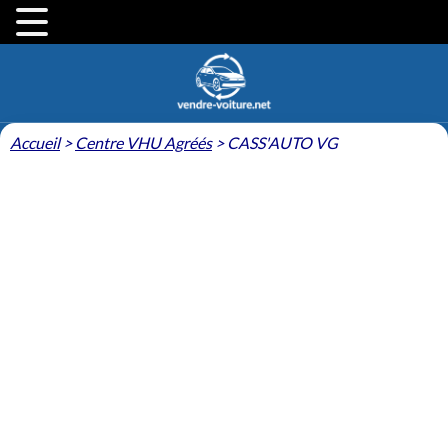
Accueil
>
Centre VHU Agréés
>
CASS'AUTO VG