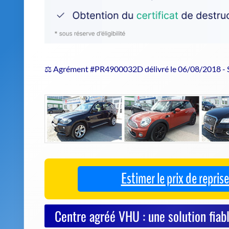
⚖️ Agrément #PR4900032D délivré le 06/08/2018 -
Estimer le prix de repri
Centre agréé VHU : une solution fiabl