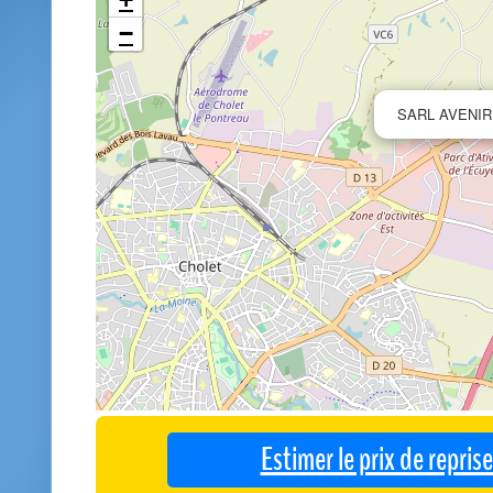
−
SARL AVENI
Estimer le prix de repri