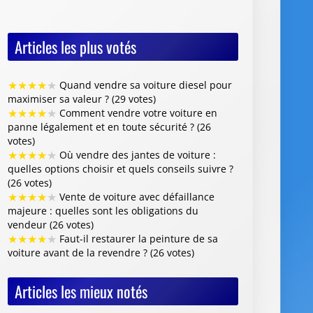
Articles les plus votés
★
★
★
★
★
Quand vendre sa voiture diesel pour
maximiser sa valeur ? (29 votes)
★
★
★
★
★
Comment vendre votre voiture en
panne légalement et en toute sécurité ? (26
votes)
★
★
★
★
★
Où vendre des jantes de voiture :
quelles options choisir et quels conseils suivre ?
(26 votes)
★
★
★
★
★
Vente de voiture avec défaillance
majeure : quelles sont les obligations du
vendeur (26 votes)
★
★
★
★
★
Faut-il restaurer la peinture de sa
voiture avant de la revendre ? (26 votes)
Articles les mieux notés