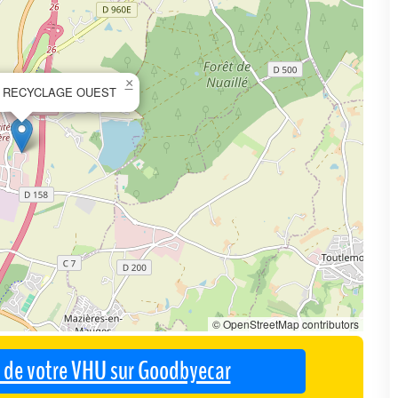
×
R RECYCLAGE OUEST
© OpenStreetMap contributors
se de votre VHU sur Goodbyecar