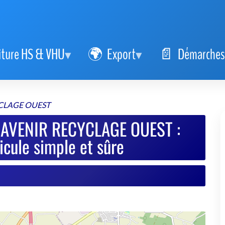
iture HS & VHU
Export
Démarches
YCLAGE OUEST
 AVENIR RECYCLAGE OUEST :
icule simple et sûre