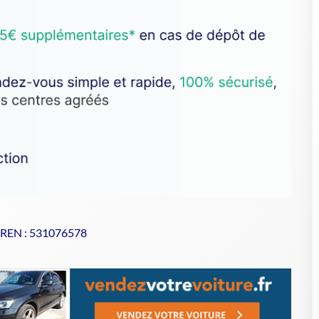
SIREN : 531076578
se de votre VHU sur Goodbyecar
e confiance