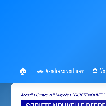
Vendre sa voiture
Vo
Accueil
>
Centre VHU Agréés
>
SOCIETE NOUVELL
SOCIETE NOUVELLE DEPRE
VH
SOCIETE NOUVELLE DEPRE AUTOMOBILES
📍 8 Rue Marie Curie 26120 Malissard
+