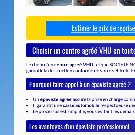
Le choix d'un
centre agréé VHU
tel que SOCIETE N
garantir la
destruction conforme de votre véhicule
. E
Pourquoi faire appel à un épaviste agréé ?
Un
épaviste agréé
assure la prise en charge comp
Il garantit une
casse automobile
respectueuse de
Le processus est simplifié, vous évitant les déma
Les avantages d'un épaviste professionnel
Un service sécurisé et conforme à la réglementati
Une expertise reconnue pour la gestion des véhicul
Un accompagnement personnalisé tout au long de