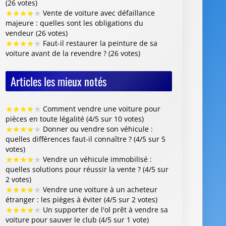
★
★
★
★
★
Comment vendre une voiture pour
pièces en toute légalité (4/5 sur 10 votes)
★
★
★
★
★
Donner ou vendre son véhicule :
quelles différences faut-il connaître ? (4/5 sur 5
votes)
★
★
★
★
★
Vendre un véhicule immobilisé :
quelles solutions pour réussir la vente ? (4/5 sur
2 votes)
★
★
★
★
★
Vendre une voiture à un acheteur
étranger : les pièges à éviter (4/5 sur 2 votes)
★
★
★
★
★
Un supporter de l'ol prêt à vendre sa
voiture pour sauver le club (4/5 sur 1 vote)
Centre VHU Agréé