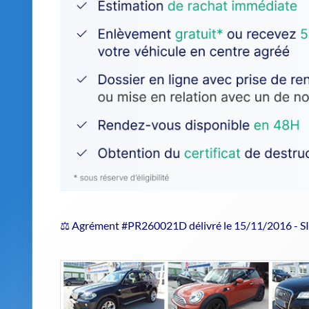
⚖️ Agrément #PR260021D délivré le 15/11/2016 - 
Estimer le prix de repri
Choisir un centre agréé VHU en tout