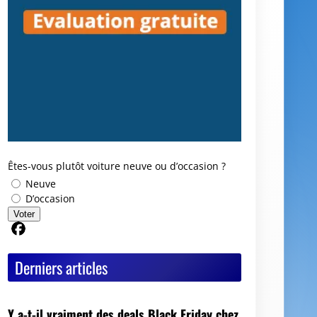
Êtes-vous plutôt voiture neuve ou d’occasion ?
Neuve
D’occasion
Voter
Partager sur Facebook
Derniers articles
Y a-t-il vraiment des deals Black Friday chez
les mandataires auto ?
Avis GoodbyeCar : que vaut ce service pour
vendre ou recycler une voiture HS ?
Quel est le meilleur moment pour vendre sa
voiture ?