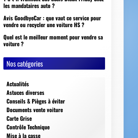
Nos catégories
Actualités
Astuces diverses
Conseils & Pièges à éviter
Documents vente voiture
Carte Grise
Contrôle Technique
Mise à la casse
Démarches, conseils et sécurité
Indispensables
Jeux Vidéos
Nos Dossiers
Succession, décès, héritage