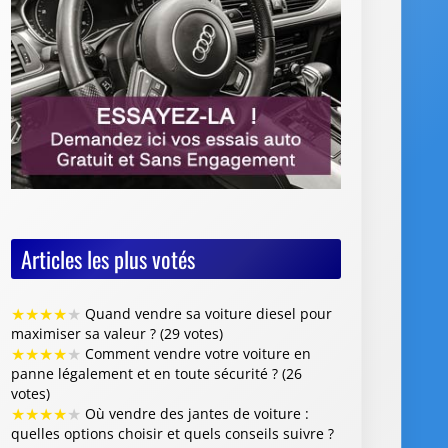
Articles les plus votés
★
★
★
★
★
Quand vendre sa voiture diesel pour
maximiser sa valeur ? (29 votes)
★
★
★
★
★
Comment vendre votre voiture en
panne légalement et en toute sécurité ? (26
votes)
★
★
★
★
★
Où vendre des jantes de voiture :
quelles options choisir et quels conseils suivre ?
(26 votes)
★
★
★
★
★
Vente de voiture avec défaillance
majeure : quelles sont les obligations du
vendeur (26 votes)
★
★
★
★
★
Faut-il restaurer la peinture de sa
voiture avant de la revendre ? (26 votes)
Articles les mieux notés