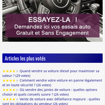
Articles les plus votés
★
★
★
★
★
Quand vendre sa voiture diesel pour maximiser sa
valeur ? (29 votes)
★
★
★
★
★
Comment vendre votre voiture en panne légalement
et en toute sécurité ? (26 votes)
★
★
★
★
★
Où vendre des jantes de voiture : quelles options
choisir et quels conseils suivre ? (26 votes)
★
★
★
★
★
Vente de voiture avec défaillance majeure : quelles
sont les obligations du vendeur (26 votes)