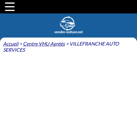
Accueil
>
Centre VHU Agréés
>
VILLEFRANCHE AUTO
SERVICES