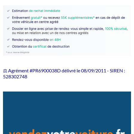
⚖️ Agrément #PR6900038D délivré le 08/09/2011 - SIREN :
528302748