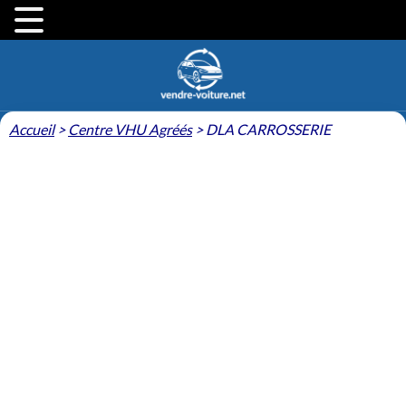
Accueil
>
Centre VHU Agréés
>
DLA CARROSSERIE