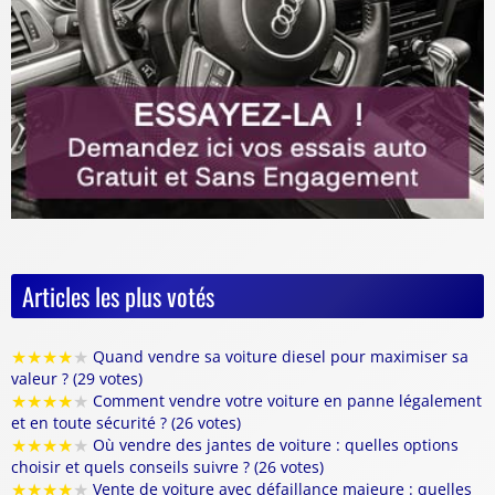
Articles les plus votés
★
★
★
★
★
Quand vendre sa voiture diesel pour maximiser sa
valeur ? (29 votes)
★
★
★
★
★
Comment vendre votre voiture en panne légalement
et en toute sécurité ? (26 votes)
★
★
★
★
★
Où vendre des jantes de voiture : quelles options
choisir et quels conseils suivre ? (26 votes)
★
★
★
★
★
Vente de voiture avec défaillance majeure : quelles