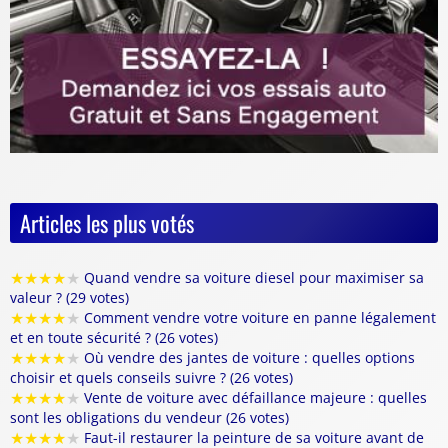
Articles les plus votés
★
★
★
★
★
Quand vendre sa voiture diesel pour maximiser sa
valeur ? (29 votes)
★
★
★
★
★
Comment vendre votre voiture en panne légalement
et en toute sécurité ? (26 votes)
★
★
★
★
★
Où vendre des jantes de voiture : quelles options
choisir et quels conseils suivre ? (26 votes)
★
★
★
★
★
Vente de voiture avec défaillance majeure : quelles
sont les obligations du vendeur (26 votes)
★
★
★
★
★
Faut-il restaurer la peinture de sa voiture avant de