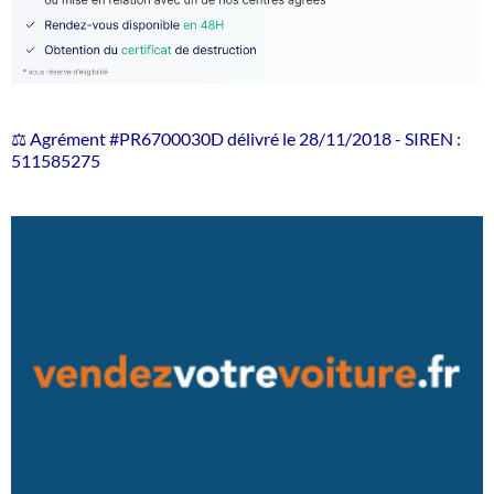
⚖️ Agrément #PR6700030D délivré le 28/11/2018 - SIREN :
511585275