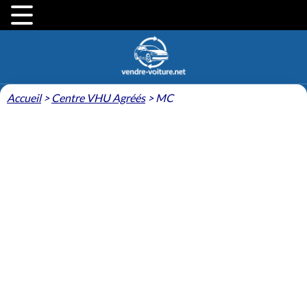
Accueil
>
Centre VHU Agréés
>
MC