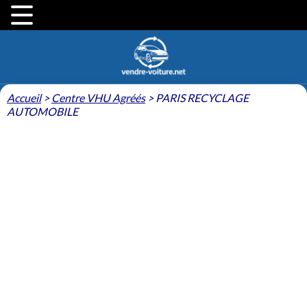
Accueil
>
Centre VHU Agréés
>
PARIS RECYCLAGE
AUTOMOBILE