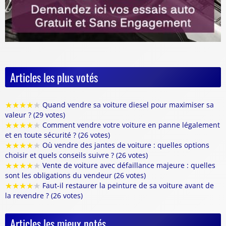
Articles les plus votés
★
★
★
★
★
Quand vendre sa voiture diesel pour maximiser sa
valeur ? (29 votes)
★
★
★
★
★
Comment vendre votre voiture en panne légalement
et en toute sécurité ? (26 votes)
★
★
★
★
★
Où vendre des jantes de voiture : quelles options
choisir et quels conseils suivre ? (26 votes)
★
★
★
★
★
Vente de voiture avec défaillance majeure : quelles
sont les obligations du vendeur (26 votes)
★
★
★
★
★
Faut-il restaurer la peinture de sa voiture avant de
la revendre ? (26 votes)
Articles les mieux notés