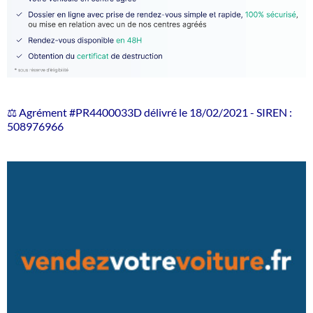
⚖️ Agrément #PR4400033D délivré le 18/02/2021 - SIREN :
508976966