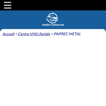
Accueil
>
Centre VHU Agréés
>
PAPREC METAL