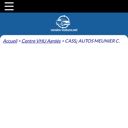
Accueil
>
Centre VHU Agréés
>
CASS¿ AUTOS MEUNIER C.