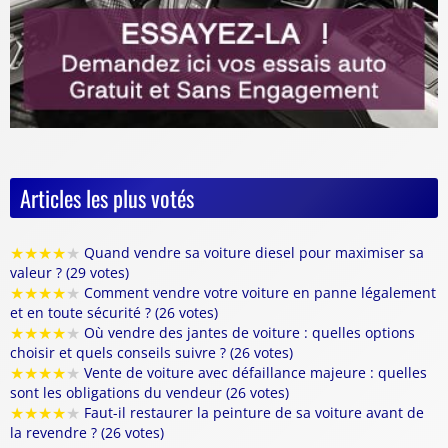
Articles les plus votés
★
★
★
★
★
Quand vendre sa voiture diesel pour maximiser sa
valeur ? (29 votes)
★
★
★
★
★
Comment vendre votre voiture en panne légalement
et en toute sécurité ? (26 votes)
★
★
★
★
★
Où vendre des jantes de voiture : quelles options
choisir et quels conseils suivre ? (26 votes)
★
★
★
★
★
Vente de voiture avec défaillance majeure : quelles
sont les obligations du vendeur (26 votes)
★
★
★
★
★
Faut-il restaurer la peinture de sa voiture avant de
la revendre ? (26 votes)