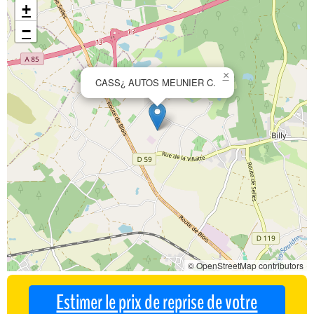
+
−
×
CASS¿ AUTOS MEUNIER C.
© OpenStreetMap contributors
Estimer le prix de reprise de votre