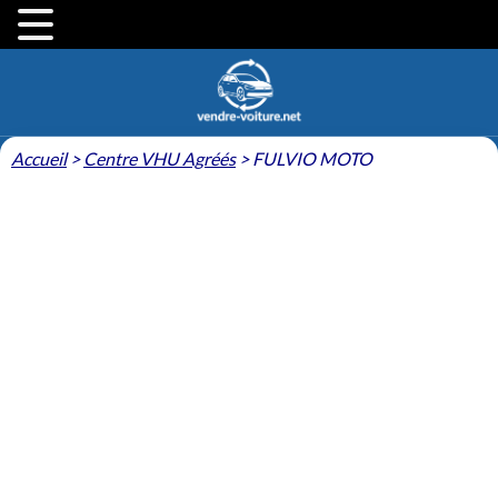
Accueil
>
Centre VHU Agréés
>
FULVIO MOTO