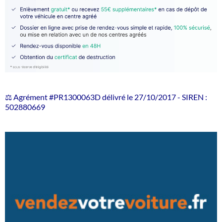
⚖️ Agrément #PR1300063D délivré le 27/10/2017 - SIREN :
502880669