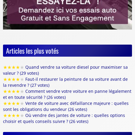
Articles les plus votés
★
★
★
★
★
Quand vendre sa voiture diesel pour maximiser sa
valeur ? (29 votes)
★
★
★
★
★
Faut-il restaurer la peinture de sa voiture avant de
la revendre ? (27 votes)
★
★
★
★
★
Comment vendre votre voiture en panne légalement
et en toute sécurité ? (26 votes)
★
★
★
★
★
Vente de voiture avec défaillance majeure : quelles
sont les obligations du vendeur (26 votes)
★
★
★
★
★
Où vendre des jantes de voiture : quelles options
choisir et quels conseils suivre ? (26 votes)