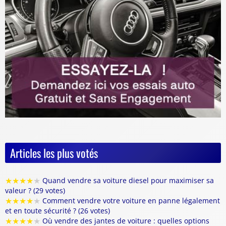
Articles les plus votés
★
★
★
★
★
Quand vendre sa voiture diesel pour maximiser sa
valeur ? (29 votes)
★
★
★
★
★
Comment vendre votre voiture en panne légalement
et en toute sécurité ? (26 votes)
★
★
★
★
★
Où vendre des jantes de voiture : quelles options