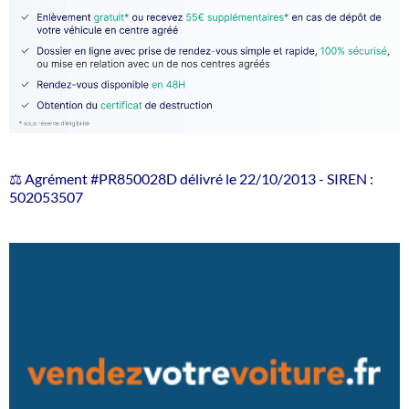
⚖️ Agrément #PR850028D délivré le 22/10/2013 - SIREN :
502053507