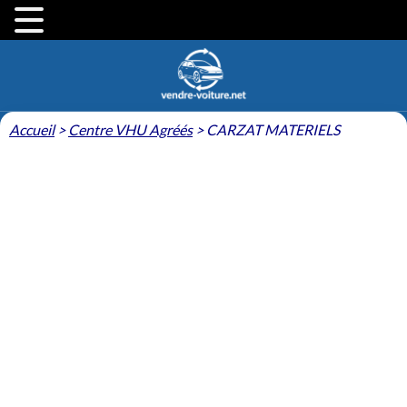
Accueil
>
Centre VHU Agréés
>
CARZAT MATERIELS