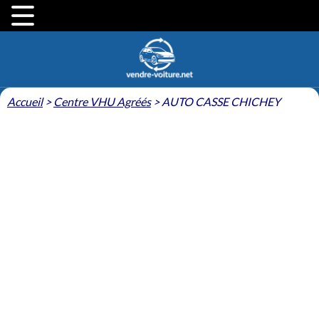
Accueil
>
Centre VHU Agréés
>
AUTO CASSE CHICHEY