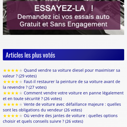
Articles les plus votés
★
★
★
★
★
Quand vendre sa voiture diesel pour maximiser sa
valeur ? (29 votes)
★
★
★
★
★
Faut-il restaurer la peinture de sa voiture avant de
la revendre ? (27 votes)
★
★
★
★
★
Comment vendre votre voiture en panne légalement
et en toute sécurité ? (26 votes)
★
★
★
★
★
Vente de voiture avec défaillance majeure : quelles
sont les obligations du vendeur (26 votes)
★
★
★
★
★
Où vendre des jantes de voiture : quelles options
choisir et quels conseils suivre ? (26 votes)