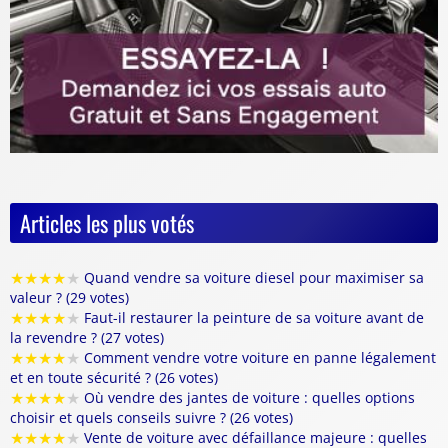
Articles les plus votés
★
★
★
★
★
Quand vendre sa voiture diesel pour maximiser sa
valeur ? (29 votes)
★
★
★
★
★
Faut-il restaurer la peinture de sa voiture avant de
la revendre ? (27 votes)
★
★
★
★
★
Comment vendre votre voiture en panne légalement
et en toute sécurité ? (26 votes)
★
★
★
★
★
Où vendre des jantes de voiture : quelles options
choisir et quels conseils suivre ? (26 votes)
★
★
★
★
★
Vente de voiture avec défaillance majeure : quelles