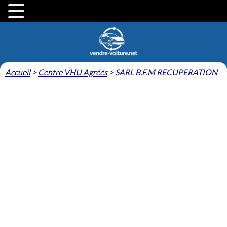
Accueil
>
Centre VHU Agréés
>
SARL B.F.M RECUPERATION