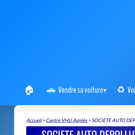
Vendre sa voiture
Vo
Accueil
>
Centre VHU Agréés
>
SOCIETE AUTO DE
SOCIETE AUTO DEPOLLU
VH
SOCIETE AUTO DEPOLLUTION ORDAN
📍 Rue Antoine Chézy 51470 Saint-Memmie
+