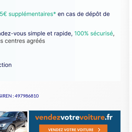
 SIREN : 497986810
se de votre VHU sur Goodbyecar
à un centre agréé VHU