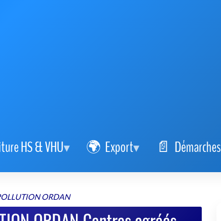
iture HS & VHU
Export
Démarches
POLLUTION ORDAN
TION ORDAN Centres agréés
U 2026