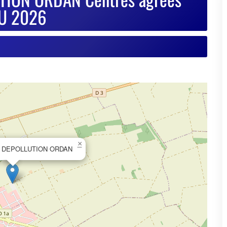
×
 DEPOLLUTION ORDAN
© OpenStreetMap contributors
se de votre VHU sur Goodbyecar