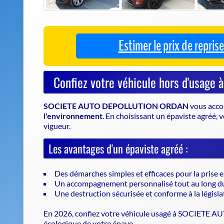
SOCIETE AUTO DEPOLLUTION ORDAN
vous acco
l'environnement
. En choisissant un
épaviste agréé
, 
vigueur.
Les avantages d'un épaviste agréé :
Des démarches simples et efficaces pour la prise 
Un accompagnement personnalisé tout au long d
Une destruction sécurisée et conforme à la législa
En 2026, confiez votre véhicule usagé à SOCIETE
écologique de votre épave.