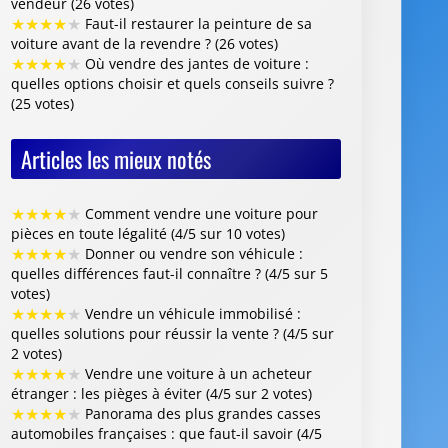
★
★
★
★
★
Comment vendre une voiture pour
pièces en toute légalité (4/5 sur 10 votes)
★
★
★
★
★
Donner ou vendre son véhicule :
quelles différences faut-il connaître ? (4/5 sur 5
votes)
★
★
★
★
★
Vendre un véhicule immobilisé :
quelles solutions pour réussir la vente ? (4/5 sur
2 votes)
★
★
★
★
★
Vendre une voiture à un acheteur
étranger : les pièges à éviter (4/5 sur 2 votes)
★
★
★
★
★
Panorama des plus grandes casses
automobiles françaises : que faut-il savoir (4/5
sur 1 vote)
Centre VHU Agréé