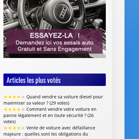
Articles les plus votés
★
★
★
★
★
Quand vendre sa voiture diesel pour
maximiser sa valeur ? (29 votes)
★
★
★
★
★
Comment vendre votre voiture en
panne légalement et en toute sécurité ? (26
votes)
★
★
★
★
★
Vente de voiture avec défaillance
majeure : quelles sont les obligations du
vendeur (26 votes)
★
★
★
★
★
Faut-il restaurer la peinture de sa
voiture avant de la revendre ? (26 votes)
★
★
★
★
★
Où vendre des jantes de voiture :
quelles options choisir et quels conseils suivre ?
(25 votes)
Articles les mieux notés