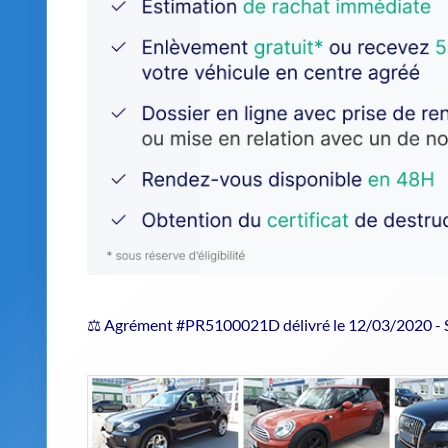
⚖️ Agrément #PR5100021D délivré le 12/03/2020 -
Estimer le prix de repri
Confiez votre véhicule hors d'usage 