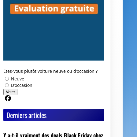
Êtes-vous plutôt voiture neuve ou d’occasion ?
Neuve
D’occasion
Voter
Partager sur Facebook
Derniers articles
Y a-t-il vraiment des deals Black Friday chez
les mandataires auto ?
Avis GoodbyeCar : que vaut ce service pour
vendre ou recycler une voiture HS ?
Quel est le meilleur moment pour vendre sa
voiture ?