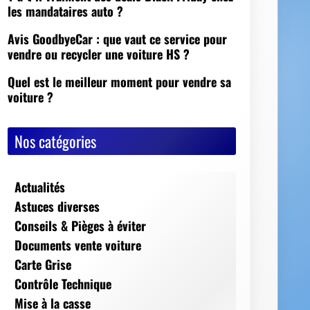
Nos catégories
Actualités
Astuces diverses
Conseils & Pièges à éviter
Documents vente voiture
Carte Grise
Contrôle Technique
Mise à la casse
Démarches, conseils et sécurité
Indispensables
Jeux Vidéos
Nos Dossiers
Succession, décès, héritage