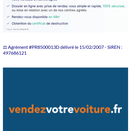
⚖️ Agrément #PR8500013D délivré le 15/02/2007 - SIREN :
497686121