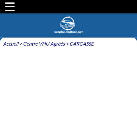
Accueil
>
Centre VHU Agréés
>
CARCASSE