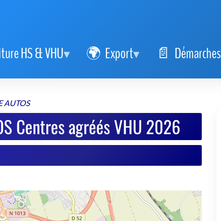
iture HS & VHU
Export
Démarches
E AUTOS
OS Centres agréés VHU 2026