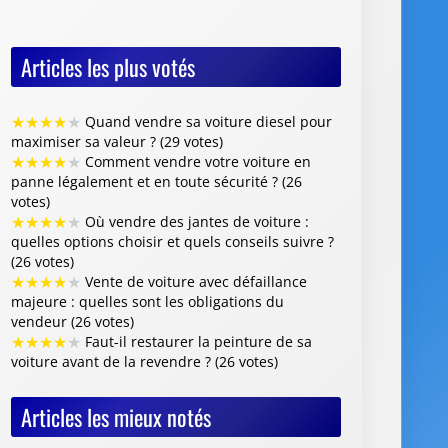
Articles les plus votés
★
★
★
★
★
Quand vendre sa voiture diesel pour
maximiser sa valeur ? (29 votes)
★
★
★
★
★
Comment vendre votre voiture en
panne légalement et en toute sécurité ? (26
votes)
★
★
★
★
★
Où vendre des jantes de voiture :
quelles options choisir et quels conseils suivre ?
(26 votes)
★
★
★
★
★
Vente de voiture avec défaillance
majeure : quelles sont les obligations du
vendeur (26 votes)
★
★
★
★
★
Faut-il restaurer la peinture de sa
voiture avant de la revendre ? (26 votes)
Articles les mieux notés