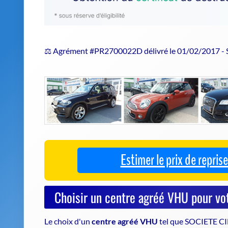
⚖️ Agrément #PR2700022D délivré le 01/02/2017 -
Estimer le prix de repri
Choisir un centre agréé VHU pour vo
Le choix d'un
centre agréé VHU
tel que SOCIETE CI