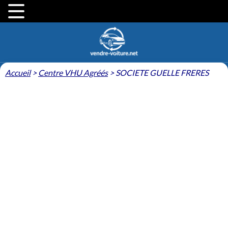
Accueil
>
Centre VHU Agréés
>
SOCIETE GUELLE FRERES