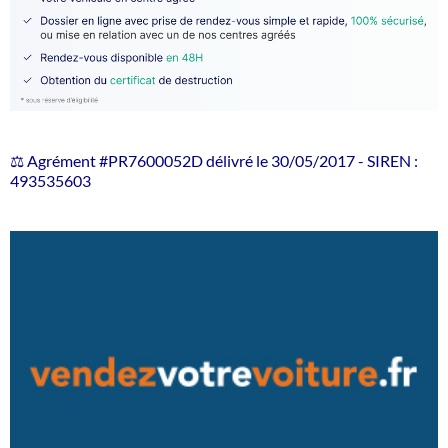
⚖️ Agrément #PR7600052D délivré le 30/05/2017 - SIREN :
493535603