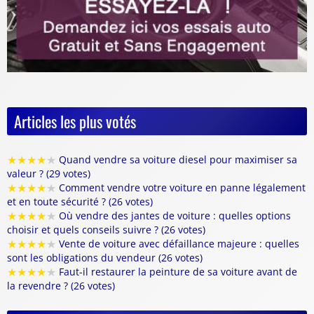
Articles les plus votés
★
★
★
★
★
Quand vendre sa voiture diesel pour maximiser sa
valeur ? (29 votes)
★
★
★
★
★
Comment vendre votre voiture en panne légalement
et en toute sécurité ? (26 votes)
★
★
★
★
★
Où vendre des jantes de voiture : quelles options
choisir et quels conseils suivre ? (26 votes)
★
★
★
★
★
Vente de voiture avec défaillance majeure : quelles
sont les obligations du vendeur (26 votes)
★
★
★
★
★
Faut-il restaurer la peinture de sa voiture avant de
la revendre ? (26 votes)