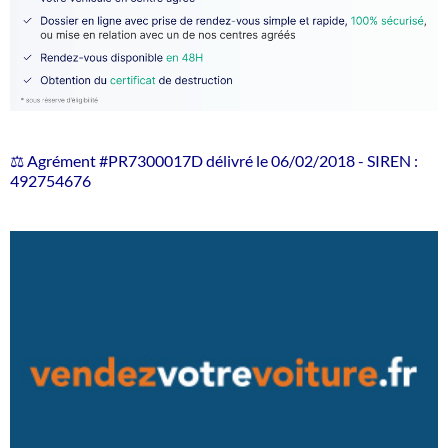
⚖️ Agrément #PR7300017D délivré le 06/02/2018 - SIREN :
492754676