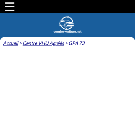
Accueil
>
Centre VHU Agréés
>
GPA 73