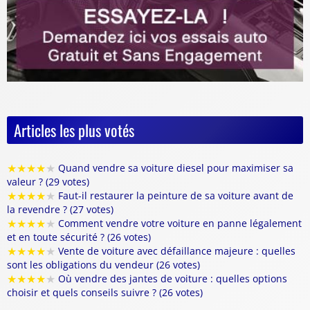
Articles les plus votés
★
★
★
★
★
Quand vendre sa voiture diesel pour maximiser sa
valeur ? (29 votes)
★
★
★
★
★
Faut-il restaurer la peinture de sa voiture avant de
la revendre ? (27 votes)
★
★
★
★
★
Comment vendre votre voiture en panne légalement
et en toute sécurité ? (26 votes)
★
★
★
★
★
Vente de voiture avec défaillance majeure : quelles
sont les obligations du vendeur (26 votes)
★
★
★
★
★
Où vendre des jantes de voiture : quelles options
choisir et quels conseils suivre ? (26 votes)