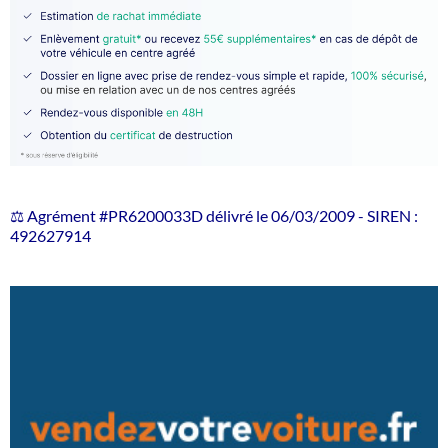
⚖️ Agrément #PR6200033D délivré le 06/03/2009 - SIREN :
492627914