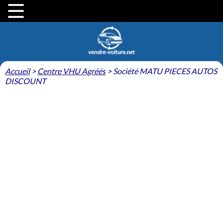
Accueil
>
Centre VHU Agréés
>
Société MATU PIECES AUTOS
DISCOUNT