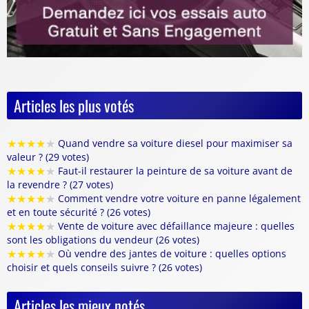
Articles les plus votés
★
★
★
★
★
Quand vendre sa voiture diesel pour maximiser sa
valeur ? (29 votes)
★
★
★
★
★
Faut-il restaurer la peinture de sa voiture avant de
la revendre ? (27 votes)
★
★
★
★
★
Comment vendre votre voiture en panne légalement
et en toute sécurité ? (26 votes)
★
★
★
★
★
Vente de voiture avec défaillance majeure : quelles
sont les obligations du vendeur (26 votes)
★
★
★
★
★
Où vendre des jantes de voiture : quelles options
choisir et quels conseils suivre ? (26 votes)
Articles les mieux notés