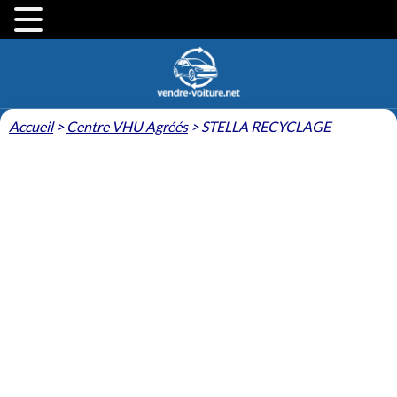
Accueil
>
Centre VHU Agréés
>
STELLA RECYCLAGE