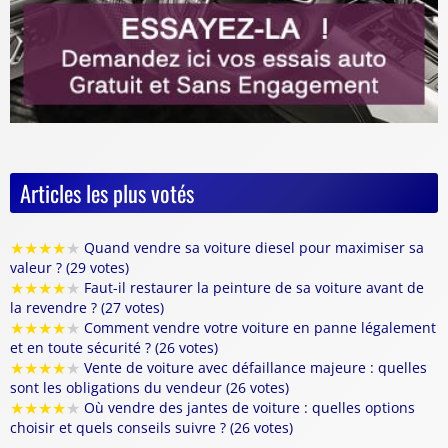
Articles les plus votés
★
★
★
★
★
Quand vendre sa voiture diesel pour maximiser sa
valeur ? (29 votes)
★
★
★
★
★
Faut-il restaurer la peinture de sa voiture avant de
la revendre ? (27 votes)
★
★
★
★
★
Comment vendre votre voiture en panne légalement
et en toute sécurité ? (26 votes)
★
★
★
★
★
Vente de voiture avec défaillance majeure : quelles
sont les obligations du vendeur (26 votes)
★
★
★
★
★
Où vendre des jantes de voiture : quelles options
choisir et quels conseils suivre ? (26 votes)