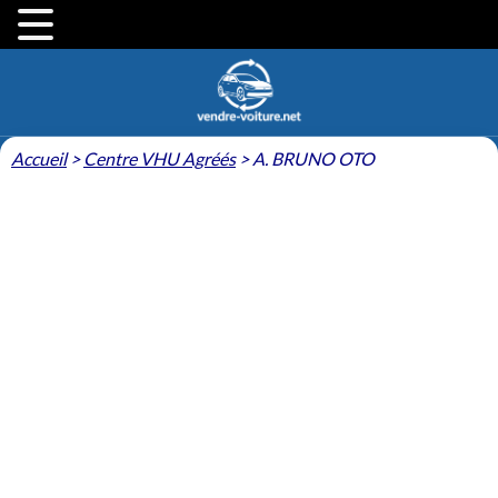
Accueil
>
Centre VHU Agréés
>
A. BRUNO OTO