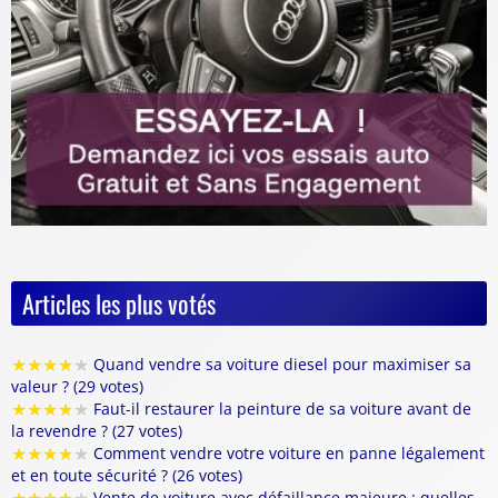
Articles les plus votés
★
★
★
★
★
Quand vendre sa voiture diesel pour maximiser sa
valeur ? (29 votes)
★
★
★
★
★
Faut-il restaurer la peinture de sa voiture avant de
la revendre ? (27 votes)
★
★
★
★
★
Comment vendre votre voiture en panne légalement
et en toute sécurité ? (26 votes)
Vente de voiture avec défaillance majeure : quelles