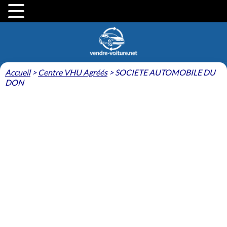
Accueil
>
Centre VHU Agréés
>
SOCIETE AUTOMOBILE DU
DON