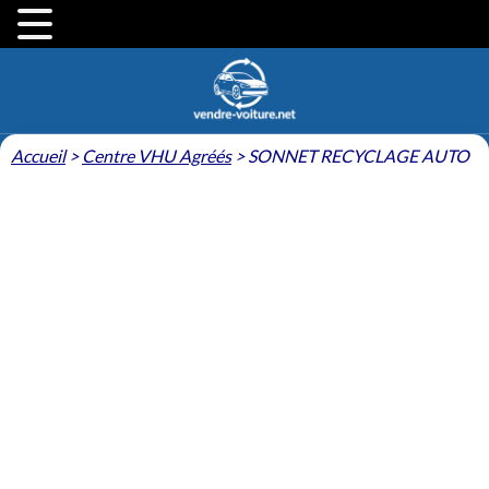
Accueil
>
Centre VHU Agréés
>
SONNET RECYCLAGE AUTO