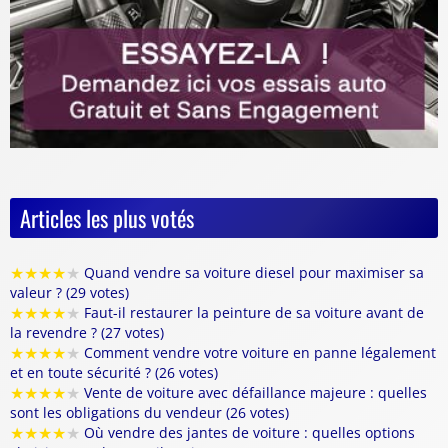
Articles les plus votés
★
★
★
★
★
Quand vendre sa voiture diesel pour maximiser sa
valeur ? (29 votes)
★
★
★
★
★
Faut-il restaurer la peinture de sa voiture avant de
la revendre ? (27 votes)
★
★
★
★
★
Comment vendre votre voiture en panne légalement
et en toute sécurité ? (26 votes)
★
★
★
★
★
Vente de voiture avec défaillance majeure : quelles
sont les obligations du vendeur (26 votes)
★
★
★
★
★
Où vendre des jantes de voiture : quelles options