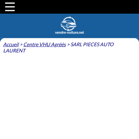
Accueil
>
Centre VHU Agréés
>
SARL PIECES AUTO
LAURENT