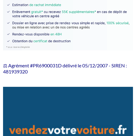
⚖️ Agrément #PR6900031D délivré le 05/12/2007 - SIREN :
481939320