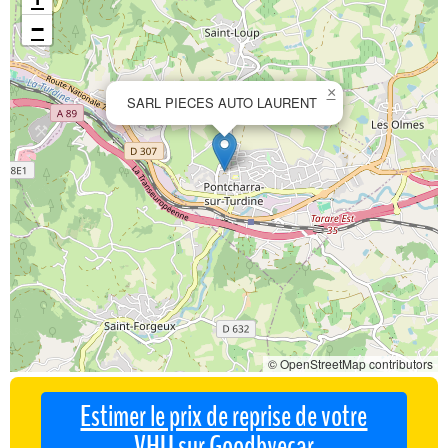
−
×
SARL PIECES AUTO LAURENT
© OpenStreetMap contributors
Estimer le prix de reprise de votre
VHU sur Goodbyecar