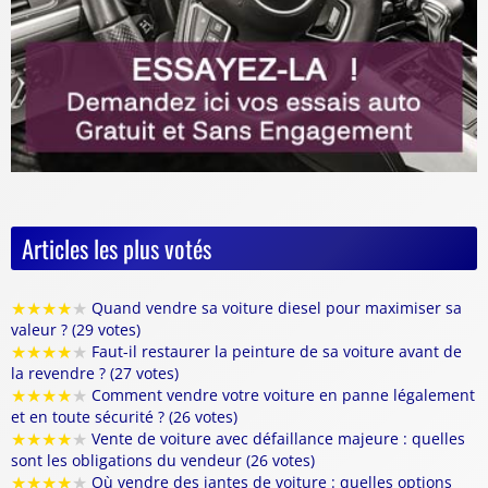
Articles les plus votés
★
★
★
★
★
Quand vendre sa voiture diesel pour maximiser sa
valeur ? (29 votes)
★
★
★
★
★
Faut-il restaurer la peinture de sa voiture avant de
la revendre ? (27 votes)
★
★
★
★
★
Comment vendre votre voiture en panne légalement
et en toute sécurité ? (26 votes)
★
★
★
★
★
Vente de voiture avec défaillance majeure : quelles
sont les obligations du vendeur (26 votes)
★
★
★
★
★
Où vendre des jantes de voiture : quelles options