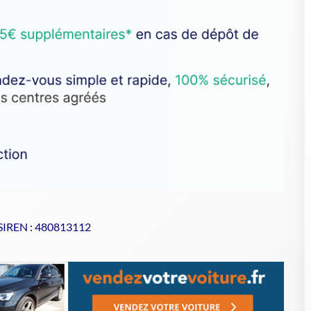
 SIREN : 480813112
se de votre VHU sur Goodbyecar
à un centre agréé VHU