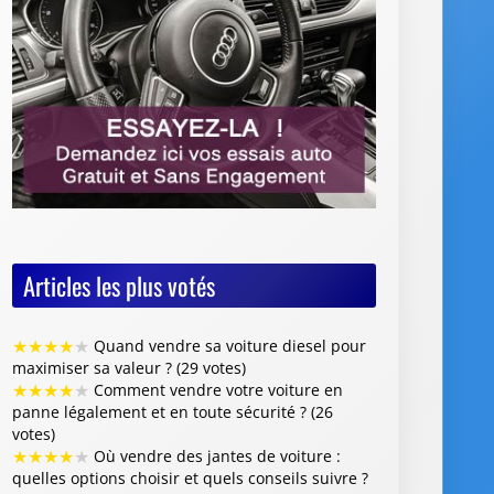
Articles les plus votés
★
★
★
★
★
Quand vendre sa voiture diesel pour
maximiser sa valeur ? (29 votes)
★
★
★
★
★
Comment vendre votre voiture en
panne légalement et en toute sécurité ? (26
votes)
★
★
★
★
★
Où vendre des jantes de voiture :
quelles options choisir et quels conseils suivre ?
(26 votes)
★
★
★
★
★
Vente de voiture avec défaillance
majeure : quelles sont les obligations du
vendeur (26 votes)
★
★
★
★
★
Faut-il restaurer la peinture de sa
voiture avant de la revendre ? (26 votes)
Articles les mieux notés