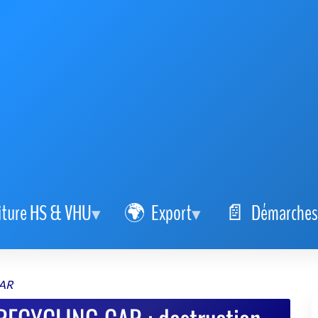
iture HS & VHU
Export
Démarches
AR
RECYCLING CAR : destruction
simple et sûre