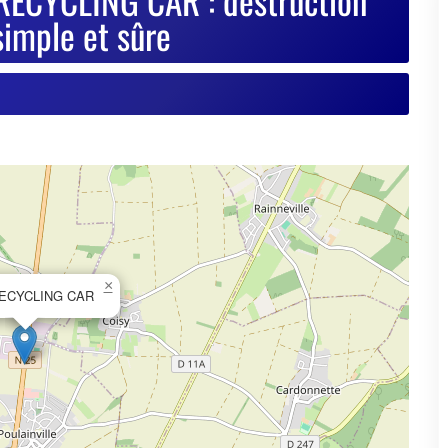
×
ECYCLING CAR
© OpenStreetMap contributors
se de votre VHU sur Goodbyecar