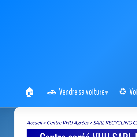
Vendre sa voiture
Vo
Accueil
>
Centre VHU Agréés
>
SARL RECYCLING C
Centre agréé VHU SARL 
véhicule 
SARL RECYCLING CAR
📍 Route Nationale 80260 Poulainville
+