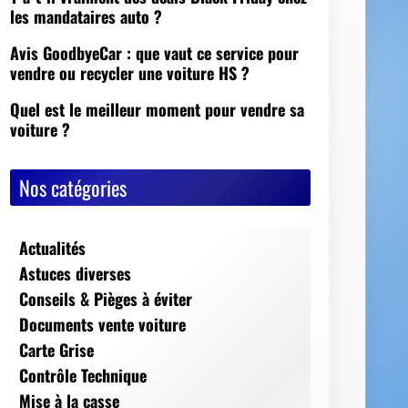
Nos catégories
Actualités
Astuces diverses
Conseils & Pièges à éviter
Documents vente voiture
Carte Grise
Contrôle Technique
Mise à la casse
Démarches, conseils et sécurité
Indispensables
Jeux Vidéos
Nos Dossiers
Succession, décès, héritage