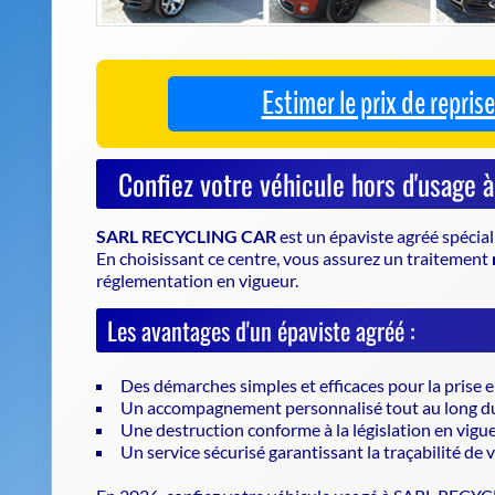
SARL RECYCLING CAR
est un
épaviste agréé
spécial
En choisissant ce centre, vous assurez un traitement
réglementation en vigueur.
Les avantages d'un épaviste agréé :
Des démarches simples et efficaces pour la prise 
Un accompagnement personnalisé tout au long d
Une destruction conforme à la législation en vigu
Un service sécurisé garantissant la traçabilité de 
En 2026, confiez votre véhicule usagé à SARL REC
professionnalisme dans la
casse automobile
.