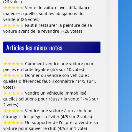
★
★
★
★
★
Comment vendre une voiture pour
pièces en toute légalité (4/5 sur 10 votes)
★
★
★
★
★
Donner ou vendre son véhicule :
quelles différences faut-il connaître ? (4/5 sur 5
votes)
★
★
★
★
★
Vendre un véhicule immobilisé :
quelles solutions pour réussir la vente ? (4/5 sur
2 votes)
★
★
★
★
★
Vendre une voiture à un acheteur
étranger : les pièges à éviter (4/5 sur 2 votes)
★
★
★
★
★
Un supporter de l'ol prêt à vendre sa
voiture pour sauver le club (4/5 sur 1 vote)
Centre VHU Agréé