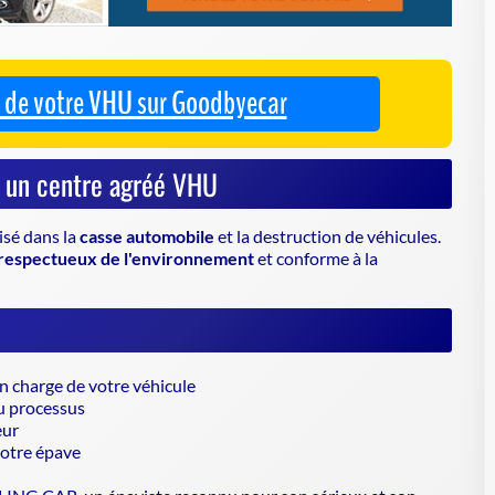
isé dans la
casse automobile
et la destruction de véhicules.
respectueux de l'environnement
et conforme à la
en charge de votre véhicule
u processus
eur
votre épave
YCLING CAR, un
épaviste
reconnu pour son sérieux et son