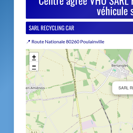
−
SARL R
Estimer le prix de repri