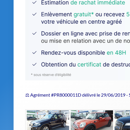
⚖️ Agrément #PR8000011D délivré le 29/06/2019 -
Estimer le prix de repri
Confiez votre véhicule hors d'usage 