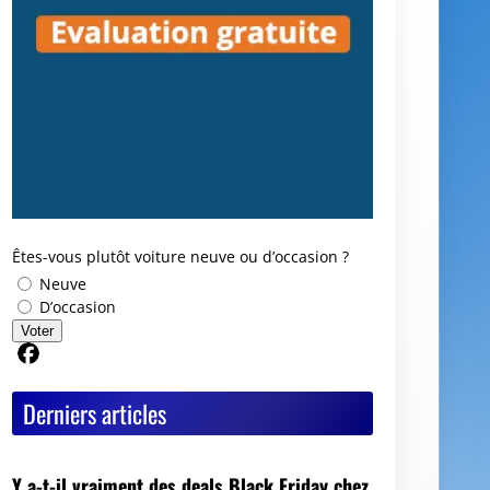
Êtes-vous plutôt voiture neuve ou d’occasion ?
Neuve
D’occasion
Voter
Partager sur Facebook
Derniers articles
Y a-t-il vraiment des deals Black Friday chez
les mandataires auto ?
Avis GoodbyeCar : que vaut ce service pour
vendre ou recycler une voiture HS ?
Quel est le meilleur moment pour vendre sa
voiture ?