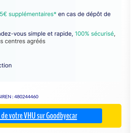
 SIREN : 480244460
se de votre VHU sur Goodbyecar
à un centre agréé VHU