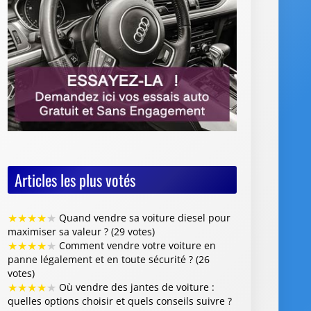
Articles les plus votés
★
★
★
★
★
Quand vendre sa voiture diesel pour
maximiser sa valeur ? (29 votes)
★
★
★
★
★
Comment vendre votre voiture en
panne légalement et en toute sécurité ? (26
votes)
★
★
★
★
★
Où vendre des jantes de voiture :
quelles options choisir et quels conseils suivre ?
(26 votes)
★
★
★
★
★
Vente de voiture avec défaillance
majeure : quelles sont les obligations du
vendeur (26 votes)
★
★
★
★
★
Faut-il restaurer la peinture de sa
voiture avant de la revendre ? (26 votes)
Articles les mieux notés