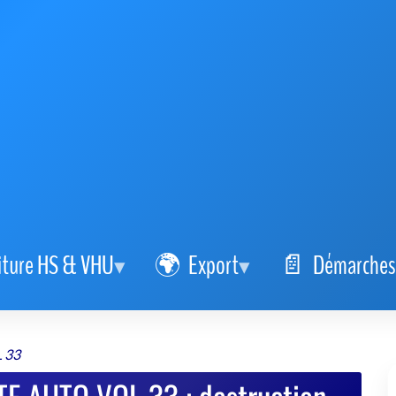
iture HS & VHU
Export
Démarches
 33
E AUTO VOL 33 : destruction
simple et sûre
se de votre VHU sur Goodbyecar