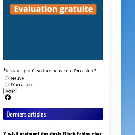
Êtes-vous plutôt voiture neuve ou d’occasion ?
Neuve
D’occasion
Voter
Partager sur Facebook
Derniers articles
Y a-t-il vraiment des deals Black Friday chez
les mandataires auto ?
Avis GoodbyeCar : que vaut ce service pour
vendre ou recycler une voiture HS ?
Quel est le meilleur moment pour vendre sa
voiture ?