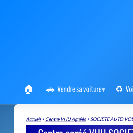
Vendre sa voiture
Vo
Accueil
>
Centre VHU Agréés
>
SOCIETE AUTO VOL
Centre agréé VHU SOCIET
véhicule 
SOCIETE AUTO VOL 33
Estimer le prix de repri