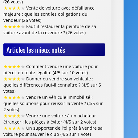
★
★
★
★
★
Comment vendre une voiture pour
pièces en toute légalité (4/5 sur 10 votes)
★
★
★
★
★
Donner ou vendre son véhicule :
quelles différences faut-il connaître ? (4/5 sur 5
votes)
★
★
★
★
★
Vendre un véhicule immobilisé :
quelles solutions pour réussir la vente ? (4/5 sur
2 votes)
★
★
★
★
★
Vendre une voiture à un acheteur
étranger : les pièges à éviter (4/5 sur 2 votes)
★
★
★
★
★
Un supporter de l'ol prêt à vendre sa
voiture pour sauver le club (4/5 sur 1 vote)
Centre VHU Agréé