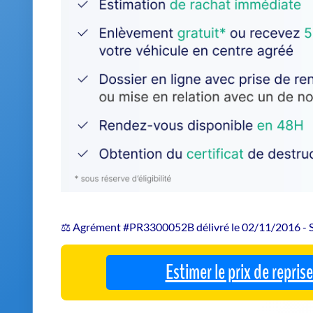
⚖️ Agrément #PR3300052B délivré le 02/11/2016 -
Estimer le prix de repri
Confiez votre véhicule hors d'usage 