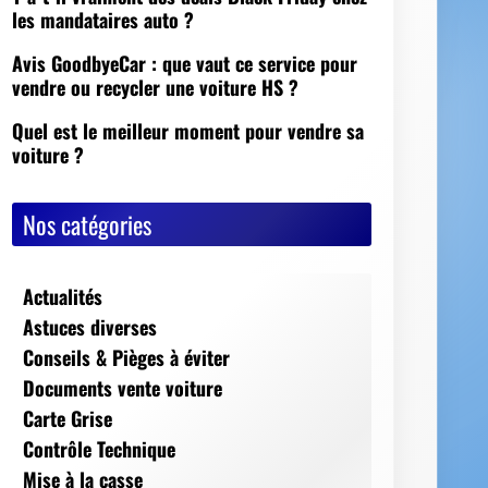
Nos catégories
Actualités
Astuces diverses
Conseils & Pièges à éviter
Documents vente voiture
Carte Grise
Contrôle Technique
Mise à la casse
Démarches, conseils et sécurité
Indispensables
Jeux Vidéos
Nos Dossiers
Succession, décès, héritage