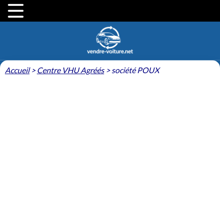
Accueil
>
Centre VHU Agréés
>
société POUX