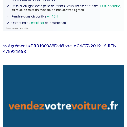
⚖️ Agrément #PR3100039D délivré le 24/07/2019 - SIREN :
478921653