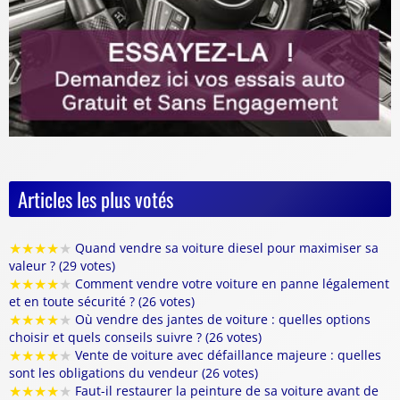
Articles les plus votés
★
★
★
★
★
Quand vendre sa voiture diesel pour maximiser sa
valeur ? (29 votes)
★
★
★
★
★
Comment vendre votre voiture en panne légalement
et en toute sécurité ? (26 votes)
★
★
★
★
★
Où vendre des jantes de voiture : quelles options
choisir et quels conseils suivre ? (26 votes)
★
★
★
★
★
Vente de voiture avec défaillance majeure : quelles
sont les obligations du vendeur (26 votes)
★
★
★
★
★
Faut-il restaurer la peinture de sa voiture avant de