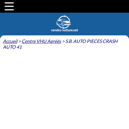
Accueil
>
Centre VHU Agréés
>
S.B. AUTO PIECES CRASH
AUTO 41