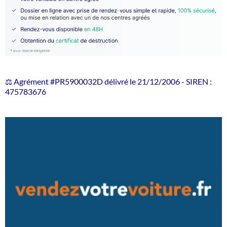
⚖️ Agrément #PR5900032D délivré le 21/12/2006 - SIREN :
475783676