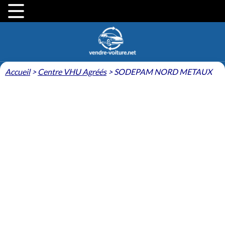
Accueil
>
Centre VHU Agréés
>
SODEPAM NORD METAUX