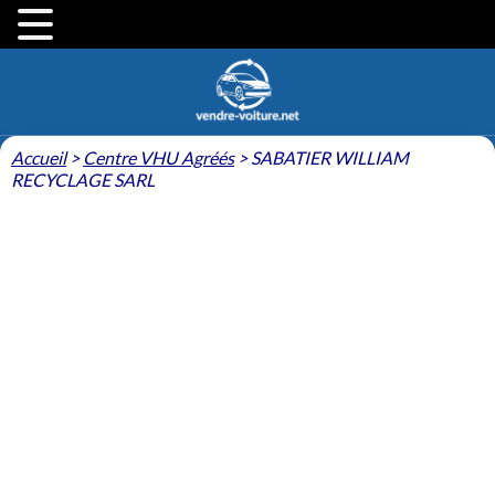
Accueil
>
Centre VHU Agréés
>
SABATIER WILLIAM
RECYCLAGE SARL