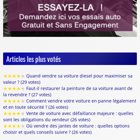
Articles les plus votés
★
★
★
★
★
Quand vendre sa voiture diesel pour maximiser sa
valeur ? (29 votes)
★
★
★
★
★
Faut-il restaurer la peinture de sa voiture avant de
la revendre ? (27 votes)
★
★
★
★
★
Comment vendre votre voiture en panne légalement
et en toute sécurité ? (26 votes)
★
★
★
★
★
Vente de voiture avec défaillance majeure : quelles
sont les obligations du vendeur (26 votes)
★
★
★
★
★
Où vendre des jantes de voiture : quelles options
choisir et quels conseils suivre ? (26 votes)