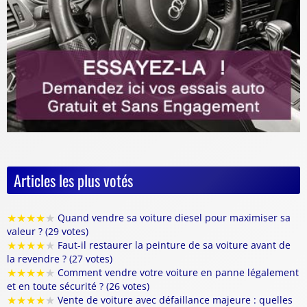
Articles les plus votés
★
★
★
★
★
Quand vendre sa voiture diesel pour maximiser sa
valeur ? (29 votes)
★
★
★
★
★
Faut-il restaurer la peinture de sa voiture avant de
la revendre ? (27 votes)
★
★
★
★
★
Comment vendre votre voiture en panne légalement
et en toute sécurité ? (26 votes)
★
★
★
★
★
Vente de voiture avec défaillance majeure : quelles