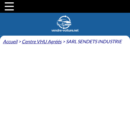
Accueil
>
Centre VHU Agréés
>
SARL SENDETS INDUSTRIE