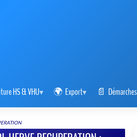
iture HS & VHU
Export
Démarches
PERATION
RL HERVE RECUPERATION :
icule simple et sûre