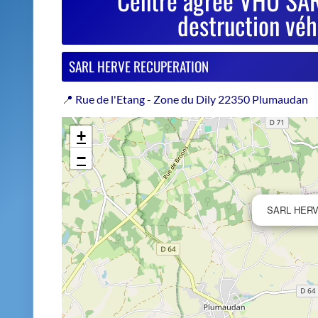
−
SARL HER
Estimer le prix de repri