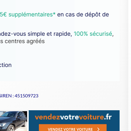
 SIREN : 451509723
se de votre VHU sur Goodbyecar
 VHU comme SARL HERVE RECUPERATION ?