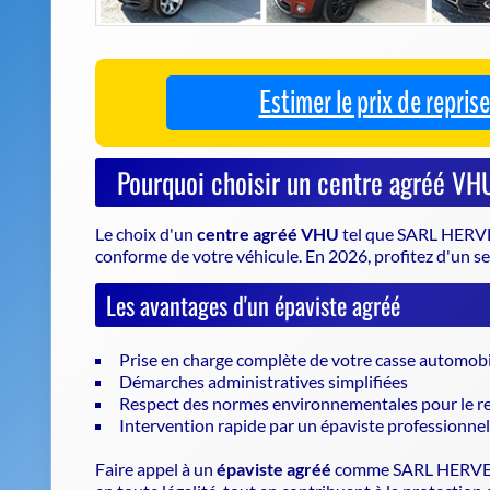
Le choix d'un
centre agréé VHU
tel que SARL HERVE
conforme de votre véhicule
. En 2026, profitez d'un s
Les avantages d'un épaviste agréé
Prise en charge complète de votre casse automobi
Démarches administratives simplifiées
Respect des normes environnementales pour le re
Intervention rapide par un épaviste professionnel
Faire appel à un
épaviste agréé
comme SARL HERVE R
en toute légalité, tout en contribuant à la protection