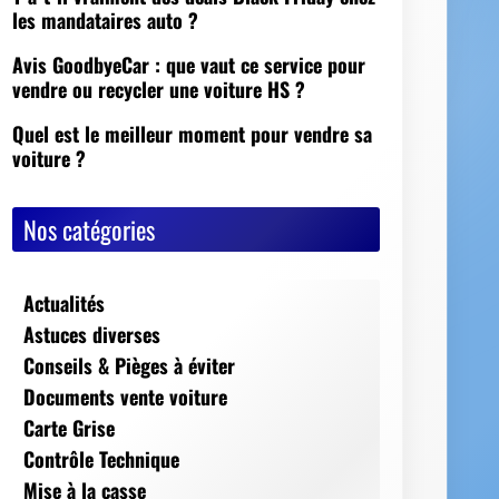
Nos catégories
Actualités
Astuces diverses
Conseils & Pièges à éviter
Documents vente voiture
Carte Grise
Contrôle Technique
Mise à la casse
Démarches, conseils et sécurité
Indispensables
Jeux Vidéos
Nos Dossiers
Succession, décès, héritage