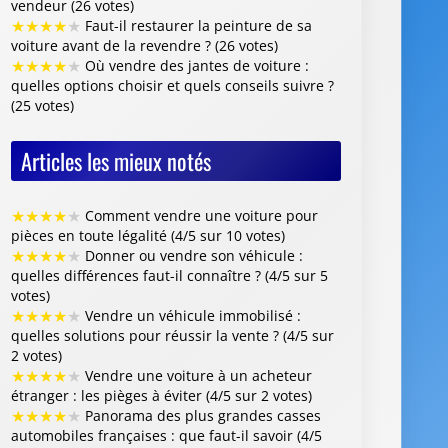
★
★
★
★
★
Comment vendre une voiture pour
pièces en toute légalité (4/5 sur 10 votes)
★
★
★
★
★
Donner ou vendre son véhicule :
quelles différences faut-il connaître ? (4/5 sur 5
votes)
★
★
★
★
★
Vendre un véhicule immobilisé :
quelles solutions pour réussir la vente ? (4/5 sur
2 votes)
★
★
★
★
★
Vendre une voiture à un acheteur
étranger : les pièges à éviter (4/5 sur 2 votes)
★
★
★
★
★
Panorama des plus grandes casses
automobiles françaises : que faut-il savoir (4/5
sur 1 vote)
Centre VHU Agréé