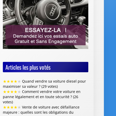
Articles les plus votés
★
★
★
★
★
Quand vendre sa voiture diesel pour
maximiser sa valeur ? (29 votes)
★
★
★
★
★
Comment vendre votre voiture en
panne légalement et en toute sécurité ? (26
votes)
★
★
★
★
★
Vente de voiture avec défaillance
majeure : quelles sont les obligations du
vendeur (26 votes)
★
★
★
★
★
Faut-il restaurer la peinture de sa
voiture avant de la revendre ? (26 votes)
★
★
★
★
★
Où vendre des jantes de voiture :
quelles options choisir et quels conseils suivre ?
(25 votes)
Articles les mieux notés