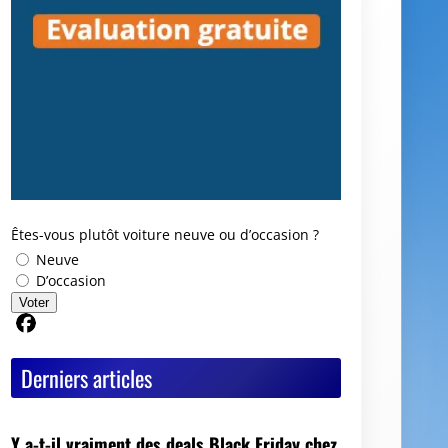
Êtes-vous plutôt voiture neuve ou d’occasion ?
Neuve
D’occasion
Voter
Partager sur Facebook
Derniers articles
Y a-t-il vraiment des deals Black Friday chez
les mandataires auto ?
Avis GoodbyeCar : que vaut ce service pour
vendre ou recycler une voiture HS ?
Quel est le meilleur moment pour vendre sa
voiture ?