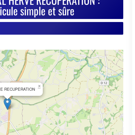
×
VE RECUPERATION
© OpenStreetMap contributors
se de votre VHU sur Goodbyecar