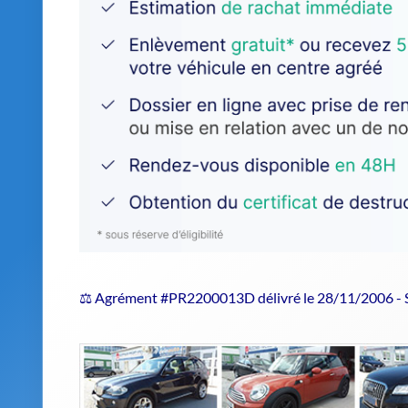
⚖️ Agrément #PR2200013D délivré le 28/11/2006 -
Estimer le prix de repri
Pourquoi choisir un centre agréé