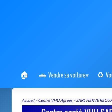
Vendre sa voiture
Vo
Accueil
>
Centre VHU Agréés
>
SARL HERVE RECU
Centre agréé VHU SA
destruction véh
SARL HERVE RECUPERATION
📍 Rue de l'Etang - Zone du Dily 22350 Plumaudan
+