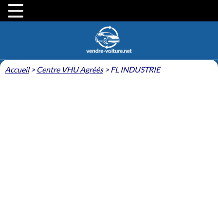
Accueil
>
Centre VHU Agréés
>
FL INDUSTRIE