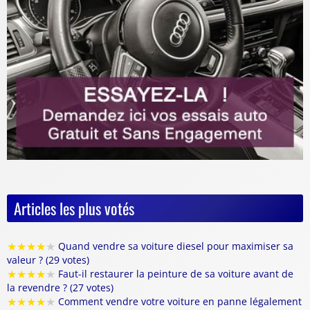
Articles les plus votés
★
★
★
★
★
Quand vendre sa voiture diesel pour maximiser sa
valeur ? (29 votes)
★
★
★
★
★
Faut-il restaurer la peinture de sa voiture avant de
la revendre ? (27 votes)
★
★
★
★
★
Comment vendre votre voiture en panne légalement