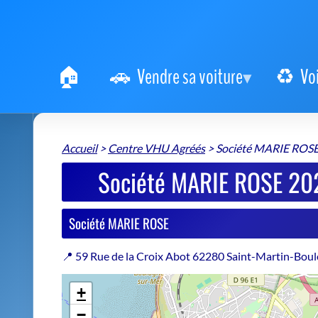
Vendre sa voiture
Vo
Accueil
>
Centre VHU Agréés
>
Société MARIE ROS
Société MARIE ROSE 202
Société MARIE ROSE
📍 59 Rue de la Croix Abot 62280 Saint-Martin-Bou
+
−