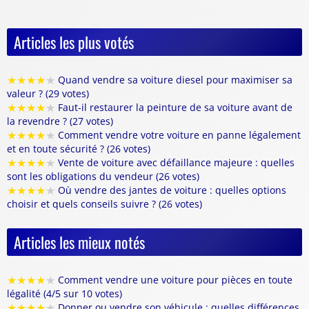
Articles les plus votés
★
★
★
★
★
Quand vendre sa voiture diesel pour maximiser sa
valeur ? (29 votes)
★
★
★
★
★
Faut-il restaurer la peinture de sa voiture avant de
la revendre ? (27 votes)
★
★
★
★
★
Comment vendre votre voiture en panne légalement
et en toute sécurité ? (26 votes)
★
★
★
★
★
Vente de voiture avec défaillance majeure : quelles
sont les obligations du vendeur (26 votes)
★
★
★
★
★
Où vendre des jantes de voiture : quelles options
choisir et quels conseils suivre ? (26 votes)
Articles les mieux notés
★
★
★
★
★
Comment vendre une voiture pour pièces en toute
légalité (4/5 sur 10 votes)
★
★
★
★
★
Donner ou vendre son véhicule : quelles différences