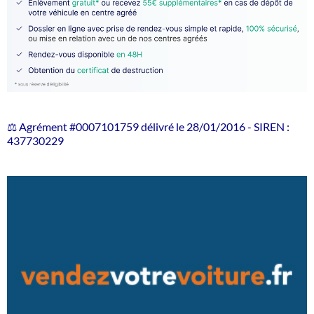
⚖️ Agrément #0007101759 délivré le 28/01/2016 - SIREN :
437730229