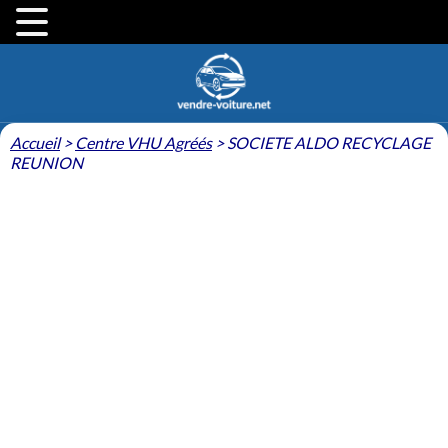
Accueil
>
Centre VHU Agréés
>
SOCIETE ALDO RECYCLAGE
REUNION