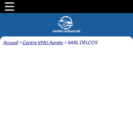
Accueil
>
Centre VHU Agréés
>
SARL DELCOS