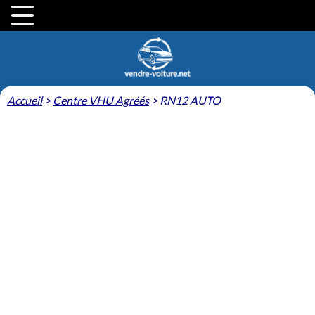
Accueil
>
Centre VHU Agréés
>
RN12 AUTO