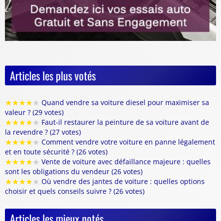
Articles les plus votés
★
★
★
★
★
Quand vendre sa voiture diesel pour maximiser sa
valeur ? (29 votes)
★
★
★
★
★
Faut-il restaurer la peinture de sa voiture avant de
la revendre ? (27 votes)
★
★
★
★
★
Comment vendre votre voiture en panne légalement
et en toute sécurité ? (26 votes)
★
★
★
★
★
Vente de voiture avec défaillance majeure : quelles
sont les obligations du vendeur (26 votes)
★
★
★
★
★
Où vendre des jantes de voiture : quelles options
choisir et quels conseils suivre ? (26 votes)
Articles les mieux notés