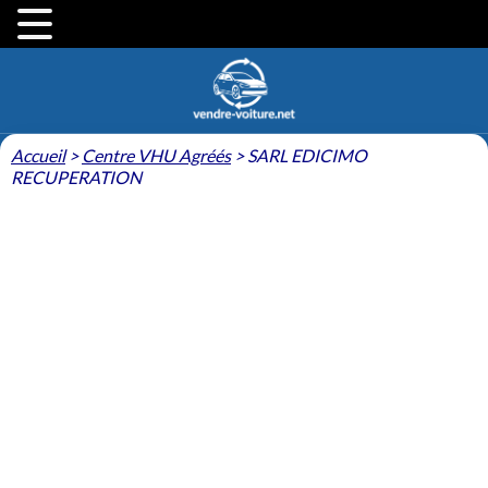
Accueil
>
Centre VHU Agréés
>
SARL EDICIMO
RECUPERATION