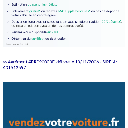
⚖️ Agrément #PR090003D délivré le 13/11/2006 - SIREN :
431513597