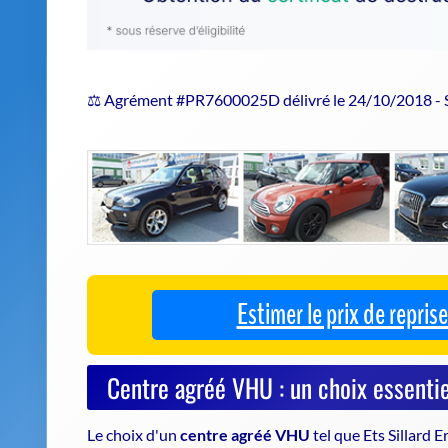
⚖️ Agrément #PR7600025D délivré le 24/10/2018 -
Estimer le prix de repri
Centre agréé VHU : un choix essentie
Le choix d'un
centre agréé VHU
tel que Ets Sillard E