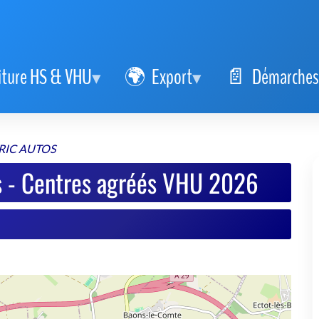
iture HS & VHU
Export
Démarches
ERIC AUTOS
tos - Centres agréés VHU 2026