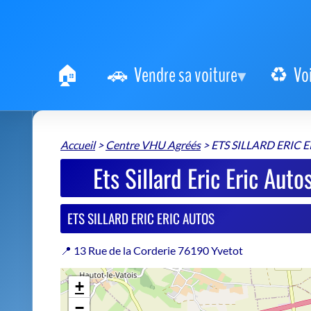
Vendre sa voiture
Vo
Accueil
>
Centre VHU Agréés
>
ETS SILLARD ERIC 
Ets Sillard Eric Eric Au
ETS SILLARD ERIC ERIC AUTOS
📍 13 Rue de la Corderie 76190 Yvetot
+
−