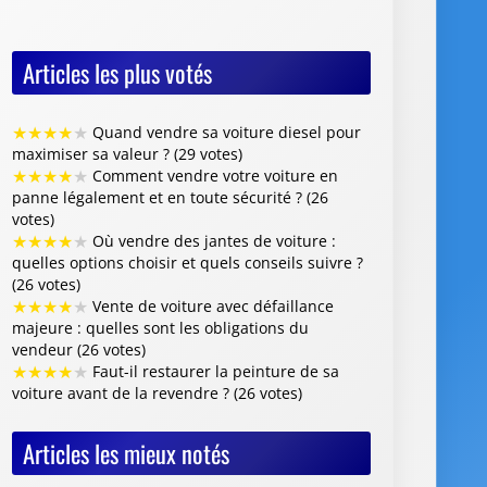
Articles les plus votés
★
★
★
★
★
Quand vendre sa voiture diesel pour
maximiser sa valeur ? (29 votes)
★
★
★
★
★
Comment vendre votre voiture en
panne légalement et en toute sécurité ? (26
votes)
★
★
★
★
★
Où vendre des jantes de voiture :
quelles options choisir et quels conseils suivre ?
(26 votes)
★
★
★
★
★
Vente de voiture avec défaillance
majeure : quelles sont les obligations du
vendeur (26 votes)
★
★
★
★
★
Faut-il restaurer la peinture de sa
voiture avant de la revendre ? (26 votes)
Articles les mieux notés