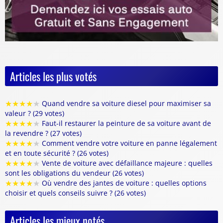
Articles les plus votés
★
★
★
★
★
Quand vendre sa voiture diesel pour maximiser sa
valeur ? (29 votes)
★
★
★
★
★
Faut-il restaurer la peinture de sa voiture avant de
la revendre ? (27 votes)
★
★
★
★
★
Comment vendre votre voiture en panne légalement
et en toute sécurité ? (26 votes)
★
★
★
★
★
Vente de voiture avec défaillance majeure : quelles
sont les obligations du vendeur (26 votes)
★
★
★
★
★
Où vendre des jantes de voiture : quelles options
choisir et quels conseils suivre ? (26 votes)
Articles les mieux notés