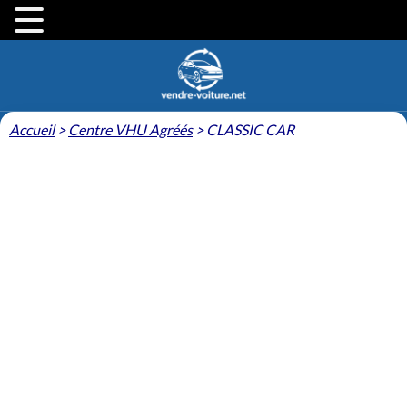
Accueil
>
Centre VHU Agréés
>
CLASSIC CAR