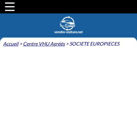
Accueil
>
Centre VHU Agréés
>
SOCIETE EUROPIECES