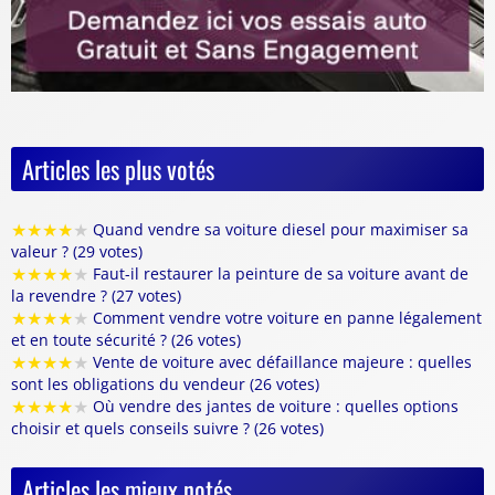
Articles les plus votés
★
★
★
★
★
Quand vendre sa voiture diesel pour maximiser sa
valeur ? (29 votes)
★
★
★
★
★
Faut-il restaurer la peinture de sa voiture avant de
la revendre ? (27 votes)
★
★
★
★
★
Comment vendre votre voiture en panne légalement
et en toute sécurité ? (26 votes)
★
★
★
★
★
Vente de voiture avec défaillance majeure : quelles
sont les obligations du vendeur (26 votes)
★
★
★
★
★
Où vendre des jantes de voiture : quelles options
choisir et quels conseils suivre ? (26 votes)
Articles les mieux notés