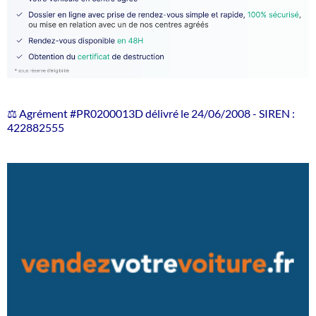
⚖️ Agrément #PR0200013D délivré le 24/06/2008 - SIREN :
422882555