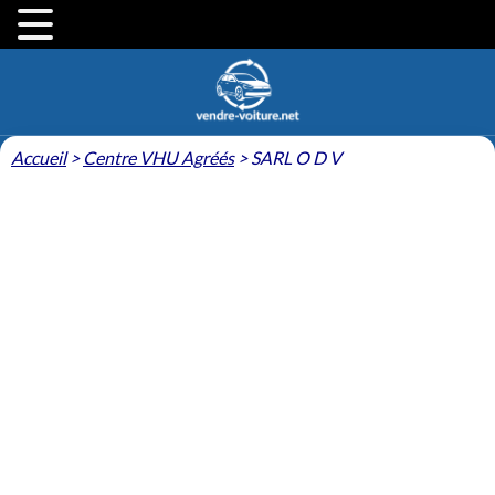
Accueil
>
Centre VHU Agréés
>
SARL O D V